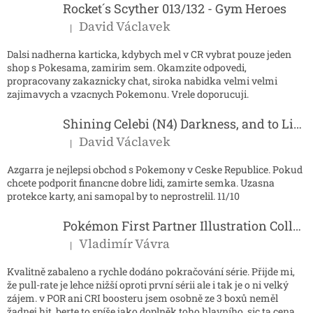
í
Rocket´s Scyther 013/132 - Gym Heroes
David Václavek
|
Hodnocení produktu je 5 z 5 hvězdiček.
Dalsi nadherna karticka, kdybych mel v CR vybrat pouze jeden
shop s Pokesama, zamirim sem. Okamzite odpovedi,
propracovany zakaznicky chat, siroka nabidka velmi velmi
zajimavych a vzacnych Pokemonu. Vrele doporucuji.
Shining Celebi (N4) Darkness, and to Light...
David Václavek
|
Hodnocení produktu je 5 z 5 hvězdiček.
Azgarra je nejlepsi obchod s Pokemony v Ceske Republice. Pokud
chcete podporit financne dobre lidi, zamirte semka. Uzasna
protekce karty, ani samopal by to neprostrelil. 11/10
Pokémon First Partner Illustration Collection - Series 2
Vladimír Vávra
|
Hodnocení produktu je 5 z 5 hvězdiček.
Kvalitně zabaleno a rychle dodáno pokračování série. Přijde mi,
že pull-rate je lehce nižší oproti první sérii ale i tak je o ni velký
zájem. v POR ani CRI boosteru jsem osobně ze 3 boxů neměl
žadnej hit, berte to spíše jako doplněk toho hlavního, sic ta cena,