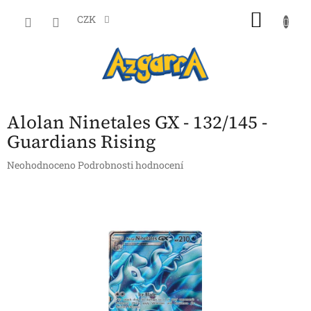
Přejít
NÁKU
na
CZK
obsah
KOŠÍK
Alolan Ninetales GX - 132/145 -
Guardians Rising
Průměrné
Neohodnoceno
Podrobnosti hodnocení
hodnocení
produktu
je
0,0
z
5
hvězdiček.