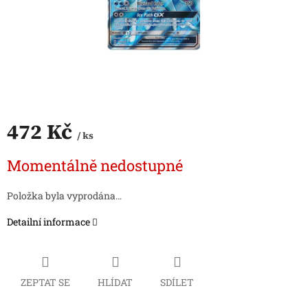
472 Kč
/ ks
Měrná
Momentálně nedostupné
cena:
Položka byla vyprodána…
Detailní informace
ZEPTAT SE
HLÍDAT
SDÍLET