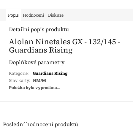
Popis
Hodnocení
Diskuze
Detailní popis produktu
Alolan Ninetales GX - 132/145 -
Guardians Rising
Doplňkové parametry
Kategorie
:
Guardians Rising
Stav karty
:
NM/M
Položka byla vyprodána…
Z
á
p
a
Poslední hodnocení produktů
t