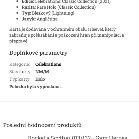
Edice:
Celebrations: Classic Collection (2021)
Rarita:
Rare Holo (Classic Collection)
Typ:
Bleskový (Lightning)
Jazyk:
Angličtina
Karta je dodávána v ochranném obalu (sleeve), který
zabraňuje poškrábání a poškození hran při manipulaci a
přepravě.
Doplňkové parametry
Kategorie
:
Celebrations
Stav karty
:
NM/M
Typ karty
:
Holo
Položka byla vyprodána…
Z
á
p
a
Poslední hodnocení produktů
t
í
Rocket´s Scyther 013/132 - Gym Heroes