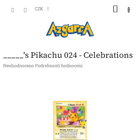
Přejít
NÁKU
na
CZK
obsah
KOŠÍK
_____'s Pikachu 024 - Celebrations
Průměrné
Neohodnoceno
Podrobnosti hodnocení
hodnocení
produktu
je
0,0
z
5
hvězdiček.