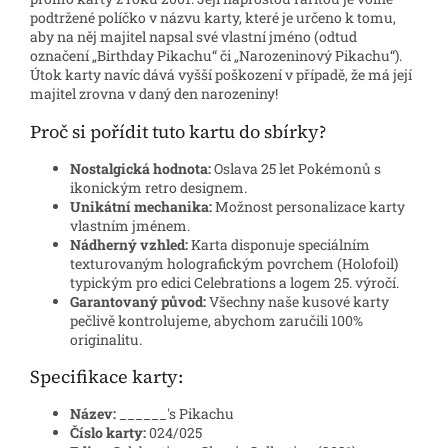
podtržené políčko v názvu karty, které je určeno k tomu,
aby na něj majitel napsal své vlastní jméno (odtud
označení „Birthday Pikachu“ či „Narozeninový Pikachu“).
Útok karty navíc dává vyšší poškození v případě, že má její
majitel zrovna v daný den narozeniny!
Proč si pořídit tuto kartu do sbírky?
Nostalgická hodnota:
Oslava 25 let Pokémonů s
ikonickým retro designem.
Unikátní mechanika:
Možnost personalizace karty
vlastním jménem.
Nádherný vzhled:
Karta disponuje speciálním
texturovaným holografickým povrchem (Holofoil)
typickým pro edici Celebrations a logem 25. výročí.
Garantovaný původ:
Všechny naše kusové karty
pečlivě kontrolujeme, abychom zaručili 100%
originalitu.
Specifikace karty:
Název:
______'s Pikachu
Číslo karty:
024/025