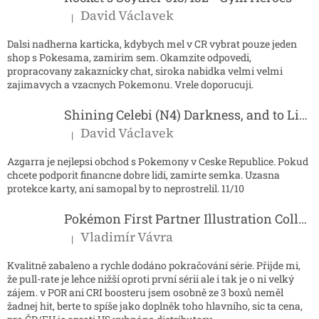
David Václavek
|
Hodnocení produktu je 5 z 5 hvězdiček.
Dalsi nadherna karticka, kdybych mel v CR vybrat pouze jeden
shop s Pokesama, zamirim sem. Okamzite odpovedi,
propracovany zakaznicky chat, siroka nabidka velmi velmi
zajimavych a vzacnych Pokemonu. Vrele doporucuji.
Shining Celebi (N4) Darkness, and to Light...
David Václavek
|
Hodnocení produktu je 5 z 5 hvězdiček.
Azgarra je nejlepsi obchod s Pokemony v Ceske Republice. Pokud
chcete podporit financne dobre lidi, zamirte semka. Uzasna
protekce karty, ani samopal by to neprostrelil. 11/10
Pokémon First Partner Illustration Collection - Series 2
Vladimír Vávra
|
Hodnocení produktu je 5 z 5 hvězdiček.
Kvalitně zabaleno a rychle dodáno pokračování série. Přijde mi,
že pull-rate je lehce nižší oproti první sérii ale i tak je o ni velký
zájem. v POR ani CRI boosteru jsem osobně ze 3 boxů neměl
žadnej hit, berte to spíše jako doplněk toho hlavního, sic ta cena,