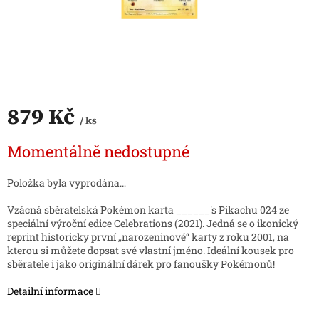
879 Kč
/ ks
Měrná
Momentálně nedostupné
cena:
Položka byla vyprodána…
Vzácná sběratelská Pokémon karta ______'s Pikachu 024 ze
speciální výroční edice Celebrations (2021). Jedná se o ikonický
reprint historicky první „narozeninové“ karty z roku 2001, na
kterou si můžete dopsat své vlastní jméno. Ideální kousek pro
sběratele i jako originální dárek pro fanoušky Pokémonů!
Detailní informace