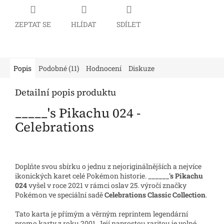
ZEPTAT SE
HLÍDAT
SDÍLET
Popis
Podobné (11)
Hodnocení
Diskuze
Detailní popis produktu
_____'s Pikachu 024 -
Celebrations
Doplňte svou sbírku o jednu z nejoriginálnějších a nejvíce
ikonických karet celé Pokémon historie.
______'s Pikachu
024
vyšel v roce 2021 v rámci oslav 25. výročí značky
Pokémon ve speciální sadě
Celebrations Classic Collection
.
Tato karta je přímým a věrným reprintem legendární
promo karty z roku 2001. Její naprostou raritou je volné